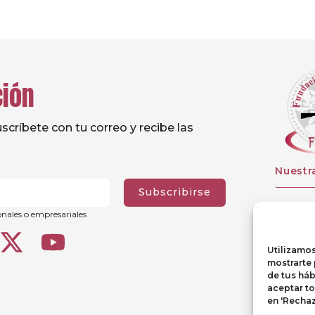
ción
críbete con tu correo y recibe las
Nuestr
Subscribirse
onales o empresariales
Utilizamos
mostrarte 
de tus háb
aceptar to
en 'Rechaz