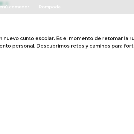
0
enú comedor
Rompoda
Conócenos
Así educamo
un nuevo curso escolar. Es el momento de retomar la r
iento personal. Descubrimos retos y caminos para fort