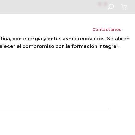


s
Vida escolar
Admisiones
Contáctanos
utina, con energía y entusiasmo renovados. Se abren
alecer el compromiso con la formación integral.
Next