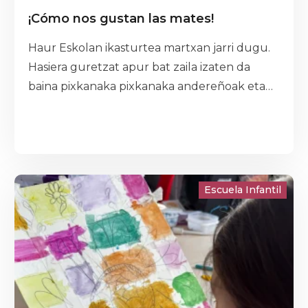
¡Cómo nos gustan las mates!
Haur Eskolan ikasturtea martxan jarri dugu.
Hasiera guretzat apur bat zaila izaten da
baina pixkanaka pixkanaka andereñoak eta
maisu berria ezagutu dugu eta lagun berriak
egiten gaude. Primeran pasatuko dugu
Eskolan!!!
Escuela Infantil