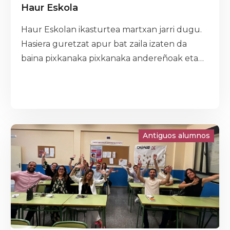
Haur Eskola
Haur Eskolan ikasturtea martxan jarri dugu.
Hasiera guretzat apur bat zaila izaten da
baina pixkanaka pixkanaka andereñoak eta
maisu berria ezagutu dugu eta lagun berriak
egiten gaude. Primeran pasatuko dugu
Eskolan!!! En la Haur Eskola hemos puesto en
marcha el nuevo curso. Aunque el comienzo
es un poco difícil para nosotros, poco a poco
Antiguos alumnos
nos vamos conociendo y haciendo nuevos
amigos. ¡Qué bien nos lo vamos a pasar!