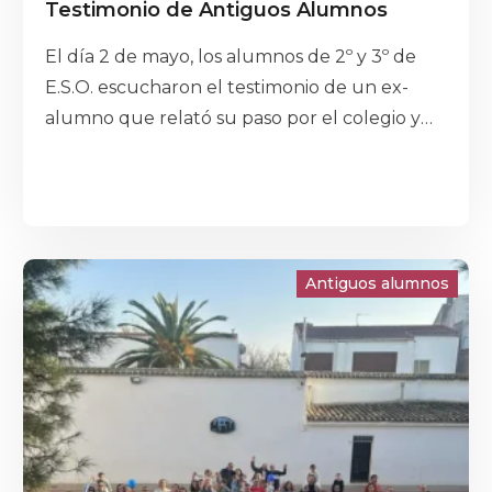
Testimonio de Antiguos Alumnos
El día 2 de mayo, los alumnos de 2º y 3º de
E.S.O. escucharon el testimonio de un ex-
alumno que relató su paso por el colegio y
sus salidas cuando acabó los estudios en
nuestro centro con el objetivo de concienciar
en la importancia de estudiar y sacarse el
título de E.S.O. de tener un buen
comportamiento en las aulas , de mostrar
Antiguos alumnos
interés hacia las asignaturas