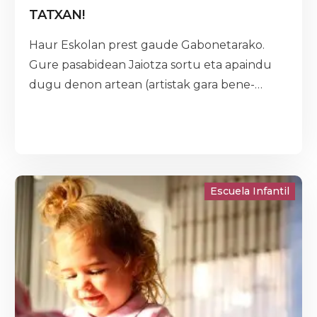
TATXAN!
Haur Eskolan prest gaude Gabonetarako.
Gure pasabidean Jaiotza sortu eta apaindu
dugu denon artean (artistak gara bene-
benetan). Eta familiekin batera gure umeon
barneko “argia”rekin piztuko dugu… zeruko
izarrak familien mezu politez osatuta daude
eta.
Escuela Infantil