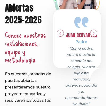
Abiertas
2025-2026
Conoce nuestras
JUAN CERVANTES
instalaciones,
Padre
“Como padre,
equipo y
valoro mucho la
metodología.
cercanía del
colegio. Nuestro
hijo está
En nuestras jornadas de
motivado,
puertas abiertas
aprende cada día
presentaremos nuestro
y lo
proyecto educativo y
recomendaríamos
resolveremos todas tus
sin duda.”