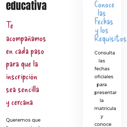
educativa
Conoce
las
Fechas
Te
y los
acompañamos
Requisitos
en cada paso
Consulta
para que la
las
fechas
inscripción
oficiales
para
sea sencilla
presentar
y cercana
la
matrícula
y
Queremos que
conoce