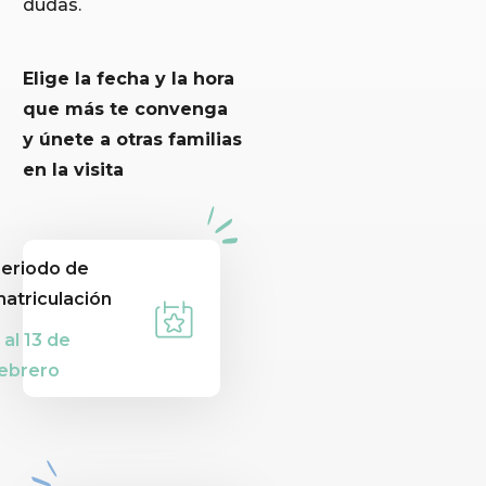
dudas.
Elige la fecha y la hora
que más te convenga
y únete a otras familias
en la visita
eriodo de
atriculación
 al 13 de
ebrero