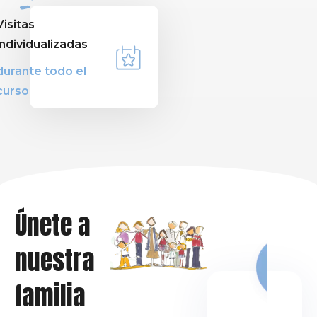
Visitas
individualizadas
durante todo el
curso
Únete a
nuestra
familia