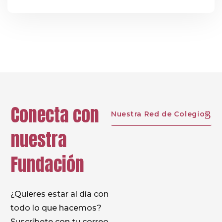
berria ezagutu dugu eta lagun berriak egiten
gaude. Primeran pasatuko dugu Eskolan!!! En
la Haur Eskola hemos puesto en marcha el
nuevo curso. Aunque el comienzo es un poco
difícil para nosotros, poco a poco nos vamos
conociendo y haciendo nuevos amigos. ¡Qué
bien nos lo vamos a pasar!
Conecta con
Nuestra Red de Colegios
nuestra
Fundación
¿Quieres estar al día con
todo lo que hacemos?
Suscríbete con tu correo