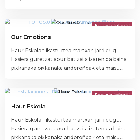
benetan). Eta familiekin batera gure umeon
barneko “argia”rekin piztuko dugu… zeruko
izarrak familien mezu politez osatuta daude
Escuela Infantil
eta.
Our Emotions
Haur Eskolan ikasturtea martxan jarri dugu.
Hasiera guretzat apur bat zaila izaten da baina
pixkanaka pixkanaka andereñoak eta maisu
berria ezagutu dugu eta lagun berriak egiten
gaude. Primeran pasatuko dugu Eskolan!!!
Escuela Infantil
Haur Eskola
Haur Eskolan ikasturtea martxan jarri dugu.
Hasiera guretzat apur bat zaila izaten da baina
pixkanaka pixkanaka andereñoak eta maisu