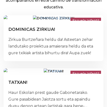
acompáñanos en este camino de transformación
educativa.
Escuela Infantil
DOMINICAS ZIRKUA!
Title
Zirkua Burtzeñara heldu da! Asteetan zehar
Description
landutako proiektua amaierara heldu da eta
gure txikiak artista bihurtu dira! Aupa zuek!
Escuela Infantil
TATXAN!
Haur Eskolan prest gaude Gabonetarako.
Gure pasabidean Jaiotza sortu eta apaindu
dugu denon artean (artistak gara bene-