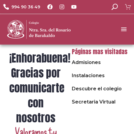
994 90 36 49
Páginas mas visitadas
¡Enhorabuena!
Admisiones
Gracias por
Instalaciones
comunicarte
Descubre el colegio
con
Secretaria Virtual
nosotros
Valoramos tu